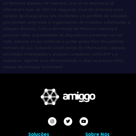
os famosos ataques de malware, que só no Wannacry já
infectaram mais de 300 mil máquinas. Visando amenizar esse
cenário de insegurança nós montamos um portfólio de soluções
que blindam empresas e organizações de invasões sofisticadas e
ataques diversos. Com a tecnologia de Machine Learning é
possível saber a quantidade de dispositivos presentes na sua
rede, eliminar zonas sombrias e evitar ações fora dos padrões
normais de uso. Evitando assim perda de informações valiosas,
atividades indesejadas e ataques complexos como ATP’s e
malwares. Agende uma demonstração e veja na prática como
nossas tecnologias funcionam!
Soluções
Sobre Nós