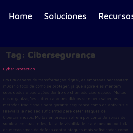
Home
Soluciones
Recurso
Tag:
Cibersegurança
Cyber Protection
Em um cenário de transformação digital, as empresas necessitam
mudar o foco de como se proteger, já que agora elas mantém
seus dados e operações dentro do chamado ciberespaço. Muitas
das organizações sofrem ataques diários sem nem saber, os
métodos tradicionais para garantir segurança como os Antivírus e
Firewalls já não são suficientes para deter ataques de
Cibercriminosos. Muitas empresas sofrem por conta de zonas de
sombra em suas redes, falta de visibilidade e até mesmo por falta
de mecanismos de defesa contra ataques mais sofisticados como